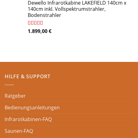
von 5
Dewello Infrarotkabine LAKEFIELD 140cm x
140cm inkl. Vollspektrumstrahler,
Bodenstrahler
Bewertet
1.899,00
€
mit
4.84
von 5
HILFE & SUPPORT
Ratgeber
Bedienungsanleitungen
Infrarotkabinen-FAQ
Saunen-FAQ