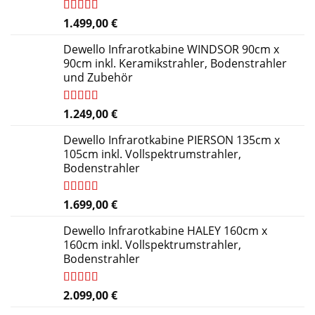
Bewertet
1.499,00
€
mit
4.91
von 5
Dewello Infrarotkabine WINDSOR 90cm x
90cm inkl. Keramikstrahler, Bodenstrahler
und Zubehör
Bewertet
1.249,00
€
mit
5.00
von
5
Dewello Infrarotkabine PIERSON 135cm x
105cm inkl. Vollspektrumstrahler,
Bodenstrahler
Bewertet
1.699,00
€
mit
4.84
von 5
Dewello Infrarotkabine HALEY 160cm x
160cm inkl. Vollspektrumstrahler,
Bodenstrahler
Bewertet
2.099,00
€
mit
4.27