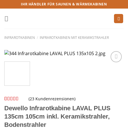
IHR HÄNDLER FÜR SAUNEN & WÄRMEKABINEN
INFRAROTKABINEN
/
INFRAROTKABINEN MIT KERAMIKSTRAHLER
(
23
Kundenrezensionen)
Bewertet
23
Dewello Infrarotkabine LAVAL PLUS
mit
4.91
von 5,
135cm 105cm inkl. Keramikstrahler,
basierend
Bodenstrahler
auf