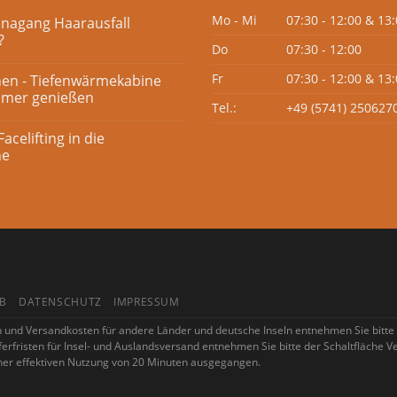
Mo - Mi
07:30 - 12:00 & 13:
unagang Haarausfall
?
Do
07:30 - 12:00
Fr
07:30 - 12:00 & 13:
nen - Tiefenwärmekabine
mmer genießen
Tel.:
+49 (5741) 250627
celifting in die
ne
B
DATENSCHUTZ
IMPRESSUM
ten und Versandkosten für andere Länder und deutsche Inseln entnehmen Sie bitte
ieferfristen für Insel- und Auslandsversand entnehmen Sie bitte der Schaltfläche 
iner effektiven Nutzung von 20 Minuten ausgegangen.