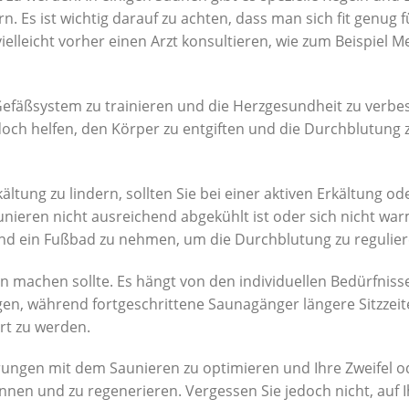
s ist wichtig darauf zu achten, dass man sich fit genug f
ielleicht vorher einen Arzt konsultieren, wie zum Beispiel
äßsystem zu trainieren und die Herzgesundheit zu verbesser
och helfen, den Körper zu entgiften und die Durchblutung 
ältung zu lindern, sollten Sie bei einer aktiven Erkältung o
eren nicht ausreichend abgekühlt ist oder sich nicht warm 
d ein Fußbad zu nehmen, um die Durchblutung zu regulier
an machen sollte. Es hängt von den individuellen Bedürfnis
en, während fortgeschrittene Saunagänger längere Sitzzeit
rt zu werden.
hrungen mit dem Saunieren zu optimieren und Ihre Zweifel od
nen und zu regenerieren. Vergessen Sie jedoch nicht, auf 