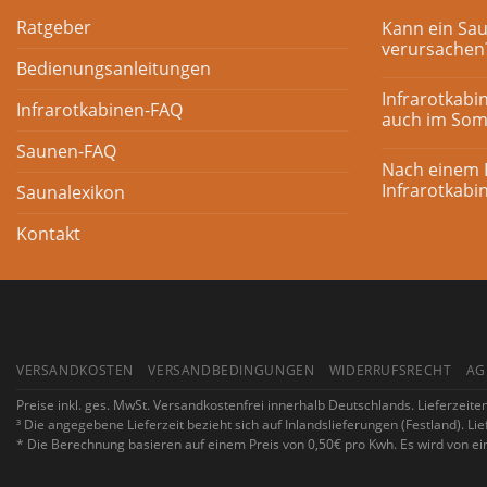
Ratgeber
Kann ein Sa
verursachen
Bedienungsanleitungen
Infrarotkabi
Infrarotkabinen-FAQ
auch im So
Saunen-FAQ
Nach einem Fa
Infrarotkabi
Saunalexikon
Kontakt
VERSANDKOSTEN
VERSANDBEDINGUNGEN
WIDERRUFSRECHT
AG
Preise inkl. ges. MwSt. Versandkostenfrei innerhalb Deutschlands. Lieferzei
³ Die angegebene Lieferzeit bezieht sich auf Inlandslieferungen (Festland). L
* Die Berechnung basieren auf einem Preis von 0,50€ pro Kwh. Es wird von e