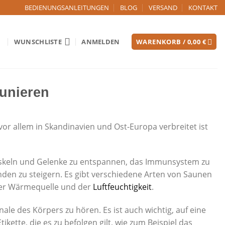
BEDIENUNGSANLEITUNGEN
BLOG
VERSAND
KONTAKT
WUNSCHLISTE
ANMELDEN
WARENKORB /
0,00
€
unieren
vor allem in Skandinavien und Ost-Europa verbreitet ist
 Muskeln und Gelenke zu entspannen, das Immunsystem zu
den zu steigern. Es gibt verschiedene Arten von Saunen
 der Wärmequelle und der
Luftfeuchtigkeit
.
le des Körpers zu hören. Es ist auch wichtig, auf eine
kette, die es zu befolgen gilt, wie zum Beispiel das