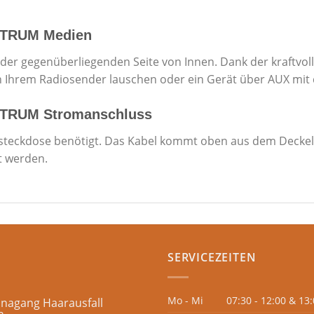
KTRUM Medien
f der gegenüberliegenden Seite von Innen. Dank der kraftvo
h Ihrem Radiosender lauschen oder ein Gerät über AUX mit 
KTRUM Stromanschluss
steckdose benötigt. Das Kabel kommt oben aus dem Deckel 
t werden.
SERVICEZEITEN
Mo - Mi
07:30 - 12:00 & 13:
unagang Haarausfall