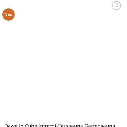
Neu
Dewello Cube Infrarot-Fasssauna Gartensauna