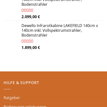
Bodenstrahler
Bewertet
2.099,00
€
mit
4.27
von 5
Dewello Infrarotkabine LAKEFIELD 140cm x
140cm inkl. Vollspektrumstrahler,
Bodenstrahler
Bewertet
1.899,00
€
mit
4.84
von 5
HILFE & SUPPORT
Ratgeber
Bedienungsanleitungen