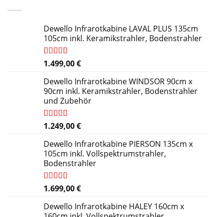
Dewello Infrarotkabine LAVAL PLUS 135cm
105cm inkl. Keramikstrahler, Bodenstrahler
Bewertet
1.499,00
€
mit
4.91
von 5
Dewello Infrarotkabine WINDSOR 90cm x
90cm inkl. Keramikstrahler, Bodenstrahler
und Zubehör
Bewertet
1.249,00
€
mit
5.00
von
5
Dewello Infrarotkabine PIERSON 135cm x
105cm inkl. Vollspektrumstrahler,
Bodenstrahler
Bewertet
1.699,00
€
mit
4.84
von 5
Dewello Infrarotkabine HALEY 160cm x
160cm inkl. Vollspektrumstrahler,