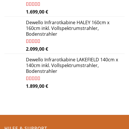
Bewertet
1.699,00
€
mit
4.84
von 5
Dewello Infrarotkabine HALEY 160cm x
160cm inkl. Vollspektrumstrahler,
Bodenstrahler
Bewertet
2.099,00
€
mit
4.27
von 5
Dewello Infrarotkabine LAKEFIELD 140cm x
140cm inkl. Vollspektrumstrahler,
Bodenstrahler
Bewertet
1.899,00
€
mit
4.84
von 5
HILFE & SUPPORT