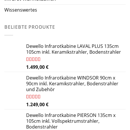
Wissenswertes
BELIEBTE PRODUKTE
Dewello Infrarotkabine LAVAL PLUS 135cm
105cm inkl. Keramikstrahler, Bodenstrahler
Bewertet
1.499,00
€
mit
4.91
von 5
Dewello Infrarotkabine WINDSOR 90cm x
90cm inkl. Keramikstrahler, Bodenstrahler
und Zubehör
Bewertet
1.249,00
€
mit
5.00
von
5
Dewello Infrarotkabine PIERSON 135cm x
105cm inkl. Vollspektrumstrahler,
Bodenstrahler