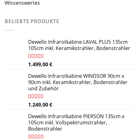
Wissenswertes
BELIEBTE PRODUKTE
Dewello Infrarotkabine LAVAL PLUS 135cm
105cm inkl. Keramikstrahler, Bodenstrahler
Bewertet
1.499,00
€
mit
4.91
von 5
Dewello Infrarotkabine WINDSOR 90cm x
90cm inkl. Keramikstrahler, Bodenstrahler
und Zubehör
Bewertet
1.249,00
€
mit
5.00
von
5
Dewello Infrarotkabine PIERSON 135cm x
105cm inkl. Vollspektrumstrahler,
Bodenstrahler