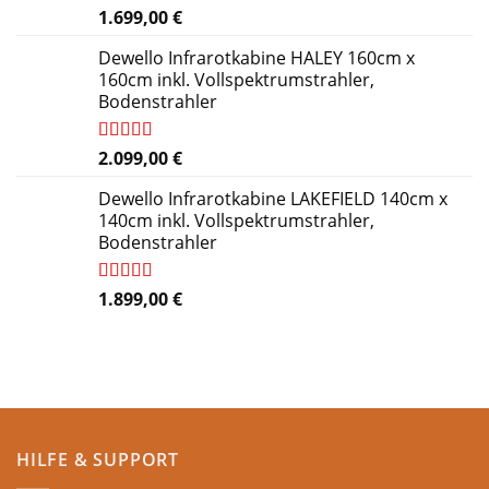
Bewertet
1.699,00
€
mit
4.84
von 5
Dewello Infrarotkabine HALEY 160cm x
160cm inkl. Vollspektrumstrahler,
Bodenstrahler
Bewertet
2.099,00
€
mit
4.27
von 5
Dewello Infrarotkabine LAKEFIELD 140cm x
140cm inkl. Vollspektrumstrahler,
Bodenstrahler
Bewertet
1.899,00
€
mit
4.84
von 5
HILFE & SUPPORT