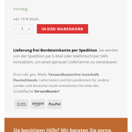
Vorrätig
inkl. 19 % MwSt.
Dewello Infrarotkabine PALERMO 135x120 Hemlock inkl. Vollspektr
IN DEN WARENKORB
Lieferung frei Bordsteinkante per Spedition
. Sie werden
von der Spedition per E-Mail oder telefonisch/per SMS
kontaktiert, um einen genauen Liefertermin zu vereinbaren.
Preis inkl. ges. MwSt.
Versandkostenfrei innerhalb
Deutschlands
. Lieferzeiten und Versandkosten für andere
Länder und deutsche Inseln entnehmen Sie bitte der
Schaltfläche
Versandkosten
³
Sie benötigen Hilfe? Wir beraten Sie gerne.