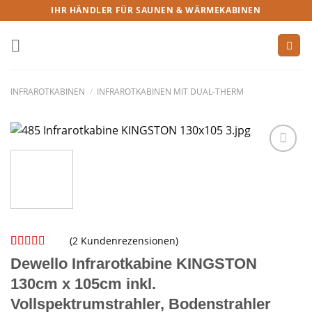
IHR HÄNDLER FÜR SAUNEN & WÄRMEKABINEN
INFRAROTKABINEN
/
INFRAROTKABINEN MIT DUAL-THERM
(
2
Kundenrezensionen)
Bewertet
1
Dewello Infrarotkabine KINGSTON
mit
4.00
von 5,
130cm x 105cm inkl.
basierend
Vollspektrumstrahler, Bodenstrahler
auf